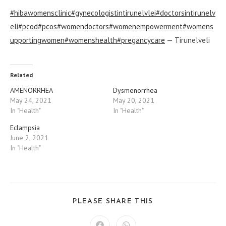
#hibawomensclinic
#gynecologistintirunelvlei
#doctorsintirunelv
eli
#pcod
#pcos
#womendoctors
#womenempowerment
#womens
upportingwomen
#womenshealth
#pregancycare
— Tirunelveli
Related
AMENORRHEA
Dysmenorrhea
May 24, 2021
May 20, 2021
In "Health"
In "Health"
Eclampsia
June 2, 2021
In "Health"
SHARE
PLEASE SHARE THIS
THIS
CONTENT