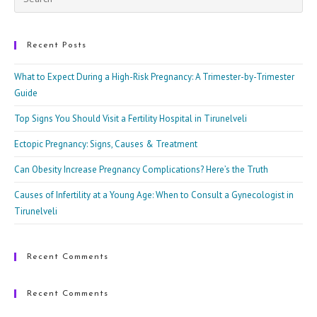
Esc
to
clo
Recent Posts
the
What to Expect During a High-Risk Pregnancy: A Trimester-by-Trimester
sea
Guide
pan
Top Signs You Should Visit a Fertility Hospital in Tirunelveli
Ectopic Pregnancy: Signs, Causes & Treatment
Can Obesity Increase Pregnancy Complications? Here’s the Truth
Causes of Infertility at a Young Age: When to Consult a Gynecologist in
Tirunelveli
Recent Comments
Recent Comments