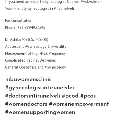
If you need an expert #Gynecologist Opinion, #AskAshika –
Your Friendly Gynecologist in #Tirunelveli
For Consultation:
Phone: +91 9894937345
Dr. Ashika M.B.B.S., M.S(OG)
Adolescent #Gynecology & #Fertility
Management of High-Risk Pregnancy
Complicated Vaginal Deliveries
General Obstetrics and #Gynecology
hibawomensclinic
#gynecologistintirunelvlei
#doctorsintirunelveli #pcod #pcos
#womendoctors #womenempowerment
#womensupportingwomen