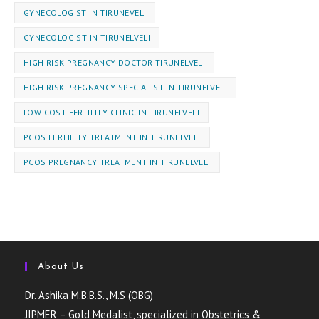
GYNECOLOGIST IN TIRUNEVELI
GYNEC⁠OLOGIST IN TIRUNELVELI
HIGH RISK PREGNANCY DOCTOR TIRUNELVELI
HIGH RISK PREGNANCY SPECIALIST IN TIRUNELVELI
LOW COST FERTILITY CLINIC IN TIRUNELVELI
PCOS FERTILITY TREATMENT IN TIRUNELVELI
PCOS PREGNANCY TREATMENT IN TIRUNELVELI
About Us
Dr. Ashika M.B.B.S., M.S (OBG)
JIPMER – Gold Medalist, specialized in Obstetrics &