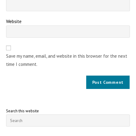
Website
Save my name, email, and website in this browser for the next
time I comment.
Search this website
Pre
Esc
to