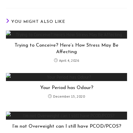
a
a
new
new
window
window
YOU MIGHT ALSO LIKE
Trying to Conceive? Here’s How Stress May Be
Affecting
April 4, 2026
Your Period has Odour?
December 15, 2020
I’m not Overweight can I still have PCOD/PCOS?