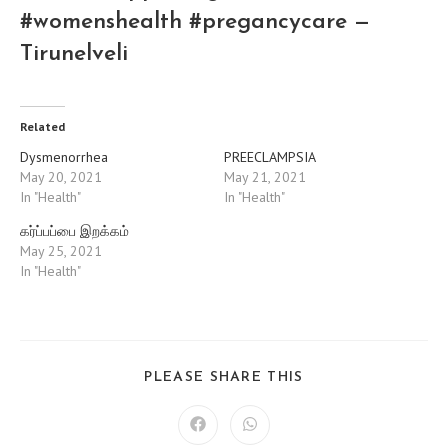
#womenshealth #pregancycare —
Tirunelveli
Related
Dysmenorrhea
PREECLAMPSIA
May 20, 2021
May 21, 2021
In "Health"
In "Health"
கர்ப்பப்பை இறக்கம்
May 25, 2021
In "Health"
SHARE
PLEASE SHARE THIS
THIS
CONTENT
Opens
Opens
in
in